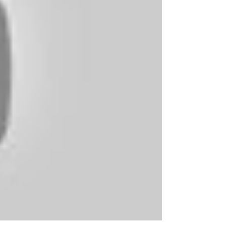
Hornscher Weg 104
32657 Lemgo
Fon 0 52 61.8 73 70
Fax 0 52 61.8 79 89
info@einhorn-apotheke-lemgo.de
www.einhorn-apotheke-lemgo.de