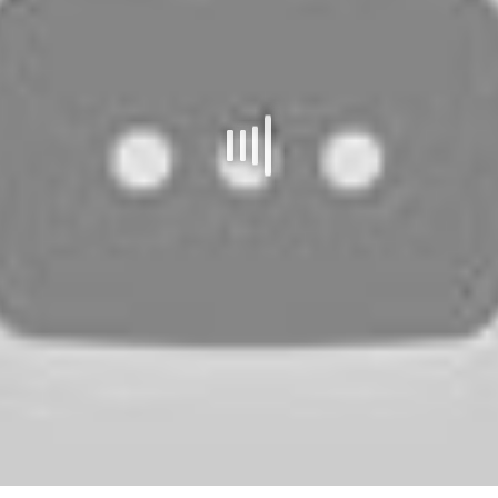
Leopoldstraße 2 + 4
Poststraße 7
32657 Lemgo
32694 Dörentrup
Fon 0 52 61.9 44 60
Fon 0 52 65.95 59 88-0
Fax 0 52 61.9 44 646
Fax 0 52 65.95 59 88-1
info@leopold-apotheke.de
info@stifts-apotheke-
www.leopold-apotheke.de
doerentrup.de
www.stifts-apotheke-
doerentrup.de